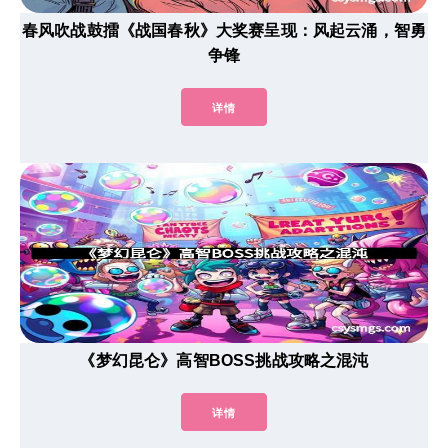
春风吹战鼓擂《战国春秋》大奖赛呈现：风起云涌，智勇
争锋
详情
《梦幻昆仑》高智BOSS挑战攻略之混沌
详情