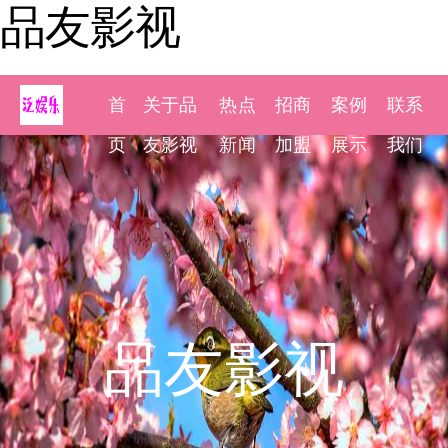
品友影视
首
关于品
热点
招商
案例
联系
页
友影视
新闻
加盟
展示
我们
品友影视